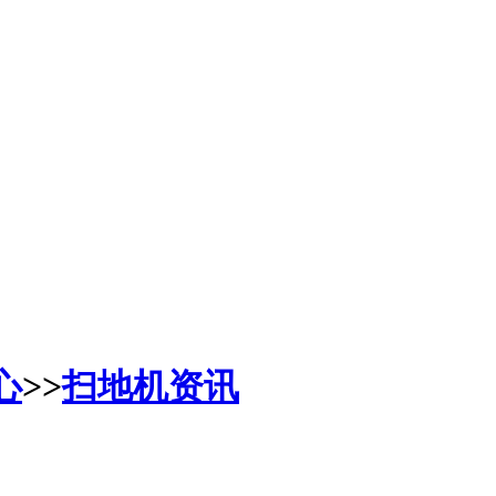
心
>>
扫地机资讯