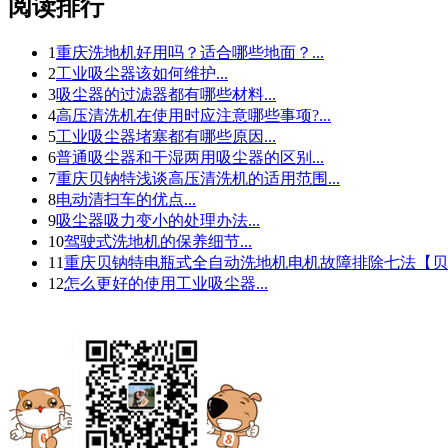
阅读排行
1
重庆洗地机好用吗？适合哪些地面？...
2
工业吸尘器该如何维护...
3
吸尘器的过滤器都有哪些材料...
4
高压清洗机在使用时应注意哪些事项?...
5
工业吸尘器堵塞都有哪些原因...
6
普通吸尘器和干湿两用吸尘器的区别...
7
重庆贝钠特浅谈高压清洗机的适用范围...
8
电动清扫车的优点...
9
吸尘器吸力变小的处理办法...
10
驾驶式洗地机的保养细节...
11
重庆贝钠特电瓶式全自动洗地机电机故障排除七法【贝钠
12
怎么更好的使用工业吸尘器...