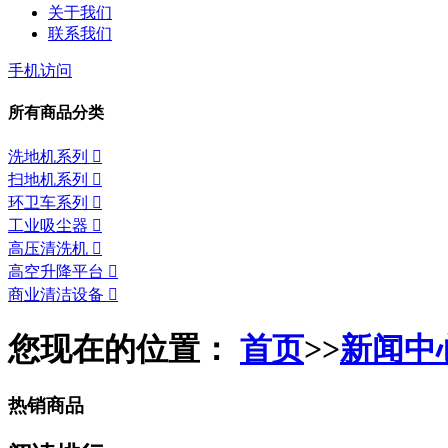
关于我们
联系我们
手机访问
所有商品分类
洗地机系列

扫地机系列

环卫车系列

工业吸尘器

高压清洗机

高空升降平台

商业清洁设备

您现在的位置：
首页
>>
新闻中
热销商品